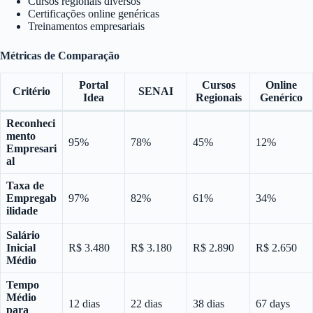
Cursos regionais diversos
Certificações online genéricas
Treinamentos empresariais
Métricas de Comparação
Portal
Cursos
Online
Critério
SENAI
Idea
Regionais
Genérico
Reconheci
mento
95%
78%
45%
12%
Empresari
al
Taxa de
Empregab
97%
82%
61%
34%
ilidade
Salário
Inicial
R$ 3.480
R$ 3.180
R$ 2.890
R$ 2.650
Médio
Tempo
Médio
12 dias
22 dias
38 dias
67 days
para