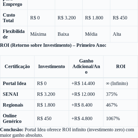
Emprego
Custo
R$ 0
R$ 3.200
R$ 1.800
R$ 450
Total
Flexibilida
Máxima
Baixa
Média
Alta
de
ROI (Retorno sobre Investimento) – Primeiro Ano:
Ganho
Certificação
Investimento
Adicional/An
ROI
o
Portal Idea
R$ 0
+R$ 14.400
∞ (Infinito)
SENAI
R$ 3.200
+R$ 12.000
375%
Regionais
R$ 1.800
+R$ 8.400
467%
Online
R$ 450
+R$ 4.800
1067%
Genérico
Conclusão:
Portal Idea oferece ROI infinito (investimento zero) com
maior ganho absoluto.