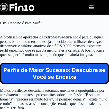
Pular
para
o
conteúdo
Este Trabalho é Para Você?
A profissão de
operador de retroescavadeira
não é para qualquer
pessoa. Embora o mercado esteja aquecido com milhares de vagas
disponíveis e salários atrativos de até R$ 9.000 mensais, existe um
perfil específico que se adapta melhor a esta carreira. A boa notícia é
que este perfil é muito mais amplo do que a maioria imagina.
Perfis de Maior Sucesso: Descubra se
Você se Encaixa
Muitos brasileiros descartam automaticamente esta oportunidade por
acreditarem em mitos e preconceitos sobre a profissão. “É só para
homens”, “precisa ser muito forte”, “é perigoso demais”, “exige muito
estudo” – todas essas são concepções erradas que afastam talentos
naturais da área.