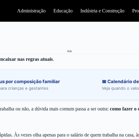
Administração
Educação
Indústria e Construção
Pro
Ads
encaixar nas regras atuais
.
us por composição familiar
📅 Calendário d
para crianças e gestantes
Veja quando o valor
trabalha ou não, a dúvida mais comum passa a ser outra:
como fazer o 
 rápidas. Às vezes olha apenas para o salário de quem trabalha na casa,